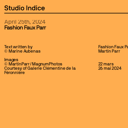
Studio Indice
Studio Indice
Projects
St
Studio Indice
Studio Indice
Projects
St
April 25th, 2024
Fashion Faux Parr
Text written by 
Fashion Faux Pa
© Marine Aubenas
Martin Parr 
Images
© MartinParr/MagnumPhotos 
22 mars 
Courtesy of Galerie Clémentine de la 
26 mai 2024
Féronnière