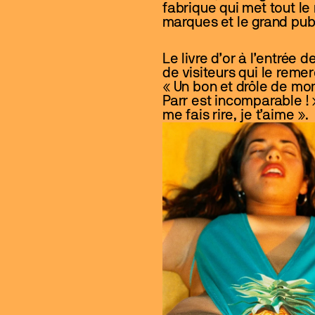
fabrique qui met tout le 
marques et le grand publ
Le livre d’or à l’entrée 
de visiteurs qui le reme
« Un bon et drôle de mom
Parr est incomparable ! »
me fais rire, je t’aime ». 