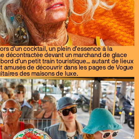
rs d’un cocktail, un plein d’essence à la 
se décontractée devant un marchand de glace 
ord d’un petit train touristique… autant de lieux 
est amusés de découvrir dans les pages de Vogue 
taires des maisons de luxe.  