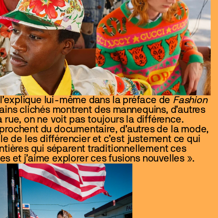
’explique lui-même dans la préface de 
Fashion 
rtains clichés montrent des mannequins, d’autres 
rue, on ne voit pas toujours la différence. 
prochent du documentaire, d’autres de la mode, 
icile de les différencier et c’est justement ce qui 
ntières qui séparent traditionnellement ces 
s et j’aime explorer ces fusions nouvelles ».