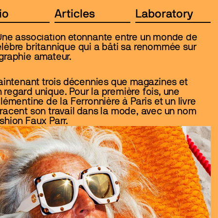
io
Articles
Laboratory
Projects
Studio
Articles
Laborat
io
Articles
Laboratory
Projects
Studio
Articles
Laborat
 Une association étonnante entre un monde de 
lèbre britannique qui a bâti sa renommée sur 
ographie amateur.
maintenant trois décennies que magazines et 
regard unique. Pour la première fois, une 
lémentine de la Ferronnière à Paris et un livre 
racent son travail dans la mode, avec un nom 
shion Faux Parr.