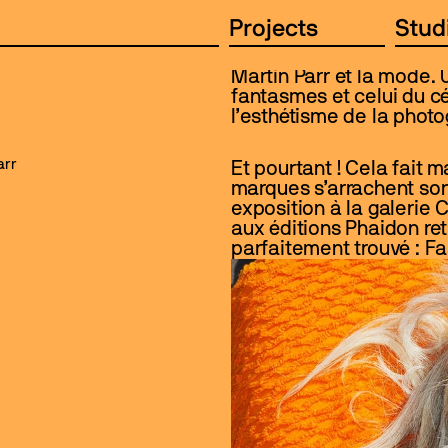
Projects
Stud
udio
Articles
Laboratory
Studio Indice
Projects
Stud
udio
Articles
Laboratory
Studio Indice
Martin Parr et la mode.
fantasmes et celui du cé
l’esthétisme de la phot
rr 
Et pourtant ! Cela fait 
marques s’arrachent son 
exposition à la galerie C
aux éditions Phaidon ret
parfaitement trouvé : Fa