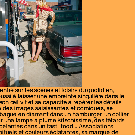
ntré sur les scènes et loisirs du quotidien, 
ussi à laisser une empreinte singulière dans le 
n œil vif et sa capacité à repérer les détails 
ée des images saisissantes et comiques, se 
 bague en diamant dans un hamburger, un collier 
r une lampe à plume kitschissime, des fêtards 
ncelantes dans un fast-food… Associations 
bituels et couleurs éclatantes, sa marque de 